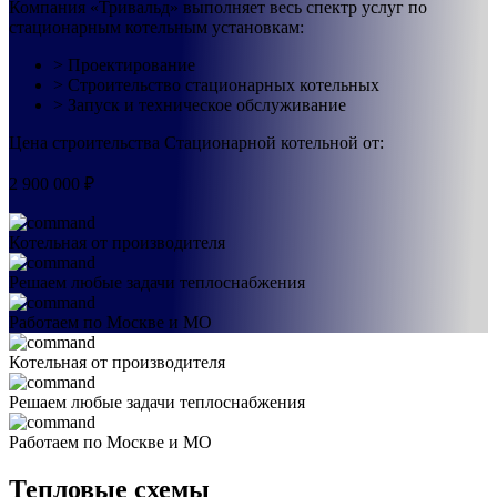
Компания «Тривальд» выполняет весь спектр услуг по
стационарным котельным установкам:
˃ Проектирование
˃ Строительство стационарных котельных
˃ Запуск и техническое обслуживание
Цена строительства Стационарной котельной от:
2 900 000 ₽
Котельная от производителя
Решаем любые задачи теплоснабжения
Работаем по Москве и МО
Котельная от производителя
Решаем любые задачи теплоснабжения
Работаем по Москве и МО
Тепловые схемы