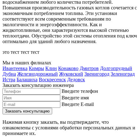
водоснабжением любого количества потребителей.
Повышенная производительность газовых котлов сочетается с
экономичным потреблением топлива. Эти установки
соответствуют всем современным требованиям по
экологичности и энергоэффективности. Как и
жидкотопливные, они характеризуются высокой степенью
теплоотдачи. Обустройство этой системы отопления под ключ
оптимально для зданий любого назначения.
это тест тест тест
Мы в наших филиалах
Ивантеевка
Кимры
Клин
Конаково
Дмитров
Долгопрудный
Дубна
Железнодорожный
Жуковский
Звенигород
Зеленоград
Истра
Балашиха
Воскресенск
Дедовск
Заказать консультацию инженера
Введите телефон
Введите имя
Введите E-mail
Нажимая кнопку заказать, вы подтверждаете, что
ознакомлены с условиями обработки персональных данных и
принимаете их.