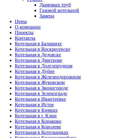
Дымовых труб
Газовой котельной
Замена
Цены
О компании
Проекты
Контакты
Котельная в Балашихе
Котельная в Воскресенске
Котельная в Дедовске
Котельная в Дмитрове
Котельная в Долгопрудном
Котельная в Дубне
Котельная в Железнодорожном
Котельная в Жуковском
Котельная в Звенигороде
Котельная в Зеленограде
Котельная в Ивантеевке
Котельная в Истре
Котельная в Кимрах
Котельная в г. Клин
Котельная в Конаково
Котельная в Королеве
Котельная в Котельниках
Котельная в Красноармейске