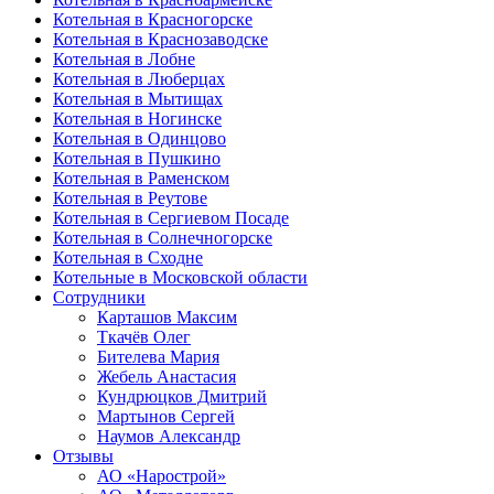
Котельная в Красногорске
Котельная в Краснозаводске
Котельная в Лобне
Котельная в Люберцах
Котельная в Мытищах
Котельная в Ногинске
Котельная в Одинцово
Котельная в Пушкино
Котельная в Раменском
Котельная в Реутове
Котельная в Сергиевом Посаде
Котельная в Солнечногорске
Котельная в Сходне
Котельные в Московской области
Сотрудники
Карташов Максим
Ткачёв Олег
Бителева Мария
Жебель Анастасия
Кундрюцков Дмитрий
Мартынов Сергей
Наумов Александр
Отзывы
АО «Нарострой»