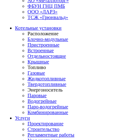
АО «Металлоторг»
ФБУН ГНЦ ПМБ
ООО «ЛАРЗ»
ТСЖ «Грюнвальд»
Котельные установки
Расположение
Блочно-модульные
Пристроенные
Встроенные
Отдельностоящие
Крышные
Топливо
Газовые
Жидкотопливные
Твердотопливные
Энергоноситель
Паровые
Водогрейные
Паро-водогрейные
Комбинированные
Услуги
Проектирование
Строительство
Регламентные работы