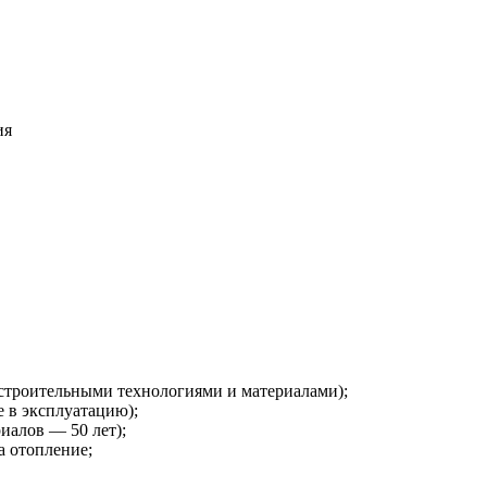
ия
 строительными технологиями и материалами);
е в эксплуатацию);
иалов — 50 лет);
а отопление;