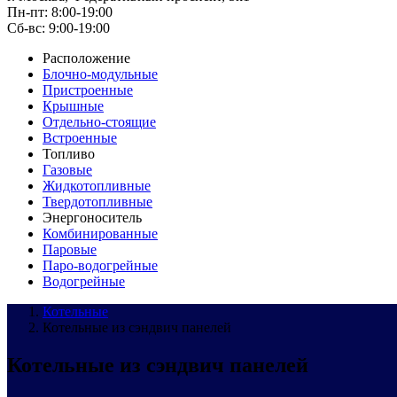
Пн-пт: 8:00-19:00
Cб-вс: 9:00-19:00
Расположение
Блочно-модульные
Пристроенные
Крышные
Отдельно-стоящие
Встроенные
Топливо
Газовые
Жидкотопливные
Твердотопливные
Энергоноситель
Комбинированные
Паровые
Паро-водогрейные
Водогрейные
Котельные
Котельные из сэндвич панелей
Котельные из сэндвич панелей